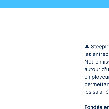
🔔 Steeple
les entrep
Notre miss
autour d'u
employeur
permettant
les salari
Fondée e