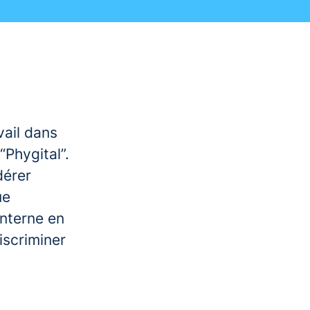
vail dans
“Phygital”.
dérer
ue
interne en
iscriminer