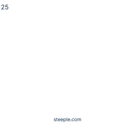
s
25
steeple.com